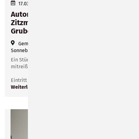
17.03.2023 19:00–21:00
Autorenlesung mit Yvonne
Zitzmann: Die Füchse haben
Gruben, die Vögel haben Nester
Gemeinde Hönbach
(
Angerstraße 1, 96515
Sonneberg
)
Ein Stück Hönbacher Geschichte verwoben in einem
mitreißenden Familien- und Gesellschaftsroman
Eintritt frei.
Weiterlesen