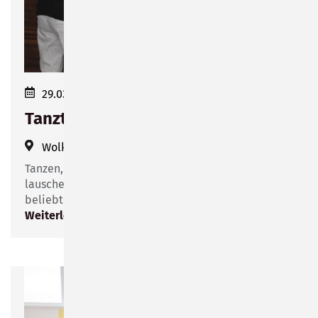
29.03.2023 14:00–17:00
Tanztee in der Wolke 14
Wolke 14
(
Friesenstraße 14
)
Tanzen, Schwofen und in geselliger Runde der Musik
lauschen. Das kann man einmal im Monat beim
beliebten Tanztee in der Wolke 14 erleben.
Weiterlesen