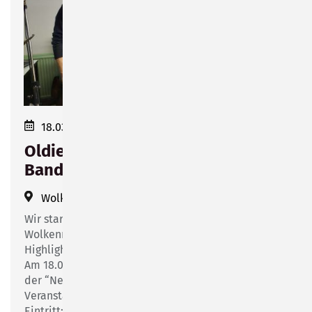
18.03.2023 19:30–23:00
Oldieabend mit der New Memory
Band
Wolke 14
(
Friesenstraße 14
)
Wir starten das Jubiläumsjahr „70 Jahre
Wolkenrasen“ und „14 Jahre Wolke 14“ mit einem
Highlight.
Am 18.03.2023 findet bei uns ein Oldieabend mit
der “New Memory Band“ aus Sonneberg statt. Die
Veranstaltung beginnt um 19:30 Uhr.
Eintritt: 10,00 €