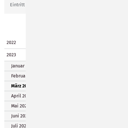
Eintritt frei, keine Voranmeldung nötig.
2022
2023
Januar 2023 (2 Einträge)
Februar 2023 (7 Einträge)
März 2023 (6 Einträge)
April 2023 (9 Einträge)
Mai 2023 (3 Einträge)
Juni 2023 (10 Einträge)
Juli 2023 (13 Einträge)