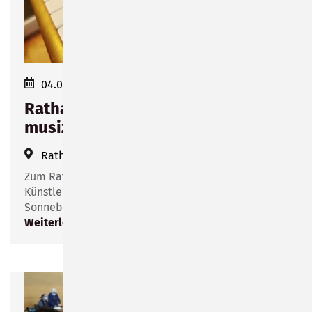
04.03.2023 19:00
Rathauskonzert "Jugend
musiziert"
Rathaus Sonneberg
(
Bahnhofsplatz 1
)
Zum Rathauskonzert gibt es die Möglichkeit, jungen
Künstlern der Musikschule des Landkreises
Sonneberg im großen Sitzungssaal zuzuhören.
Weiterlesen