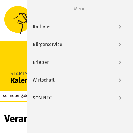
Menü
Suche
Menu
Rathaus
Bürgerservice
Erleben
SUCHEN
STARTSEITE
Kalender
Wirtschaft
sonneberg.de
Kalender
SON.NEC
Veranstaltungen