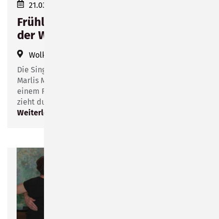
21.03.2023 14:00
Frühlingskonzert der Singegruppe
der Wolke 14
Wolke 14
(
Friesenstraße 14
)
Die Singegruppe der Wolke 14 unter der Leitung von
Marlis Meissner lädt am 21.03.2023 um 14:00 Uhr zu
einem Frühlingskonzert unter dem Motto "Leise
zieht durch mein Gemüt" ein.
Weiterlesen