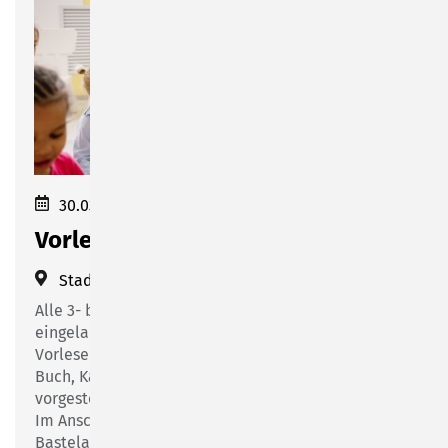
30.03.2023 16:00–17:00
Vorlesenachmittag im März
Stadtbibliothek Sonneberg
(
Bahnhofsplatz 1
)
Alle 3- bis 6-jährigen Kinder sind herzlich
eingeladen, an unserem beliebten
Vorlesenachmittag teilzunehmen. Ob klassisches
Buch, Kamishibai oder Bilderbuchkino - jede
vorgestellte Geschichte ist etwas ganz Besonderes.
Im Anschluss an die Lesung findet eine kleine
Bastelaktion statt.