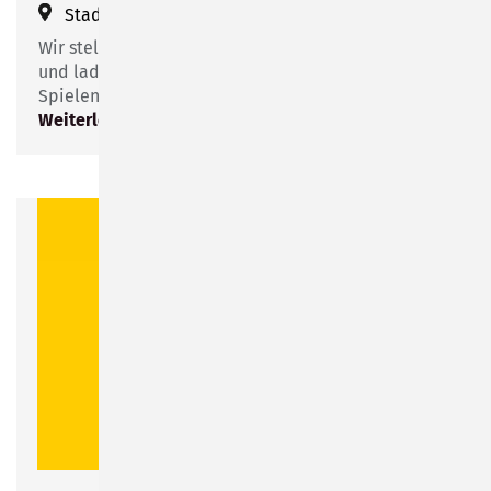
Stadtbibliothek Sonneberg
Wir stellen die neuesten Gesellschaftsspiele vor
und laden recht herzlich zum gemeinsamen
Spielenachmittag ein.
Weiterlesen