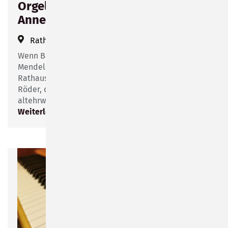
Orgelmatinee im Rathaus mit
Annerose Röder
Rathaussaal
(
Bahnhofsplatz 1
)
Wenn Bach, Buxtehude, Brahms, Liszt oder
Mendelssohn-Bartholdy von der Empore im
Rathaussaal erklingen, dann ist es immer Annerose
Röder, die die Tasten und Pedale des
altehrwürdigen Instrumentes bedient.
Weiterlesen