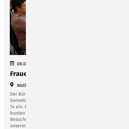
08.03.2023
Frauentagsfeier in der Wolke 14
Wolke 14
(
Friesenstraße 14
)
Der Bürgermeister der Stadt Sonneberg lädt alle
Sonnebergerinnen zur Frauentagsfeier in die Wolke
14 ein. Bei Kaffee, leckerem Kuchen und einem
bunten Unterhaltungsprogramm können die
Besucherinnen einen gemütlichen Nachmittag in
unserem Stadtteilzentrum verbringen.