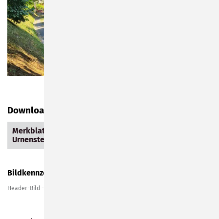
Download Merkblatt
Merkblatt - Urnenwand und
(73,6 KiB)
Urnenstelen.pdf
Bildkennzeichnung
Header-Bild -
C.-H. Zitzmann
Fotos 1-5 -
C.-H. Zitzmann
Foto 6 -
V. Engel