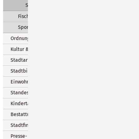
Sternenkinder
Fischereiwesen
Sportanlagen
Ordnungswesen
Kultur & Märkte
Stadtarchiv
Stadtbibliothek
Einwohnermeldeamt
Standesamt
Kindertageseinrichtungen
Bestattungswesen
Stadtfinanzen
Presse- und Öffentlichkeitsarbeit