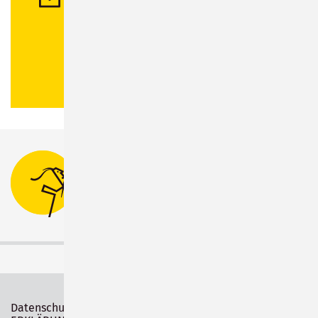
Stadtverwaltung Sonneberg
Bahnhofsplatz 1
96515 Sonneberg
Tel.:
03675 880-0
Datenschutz
Impressum