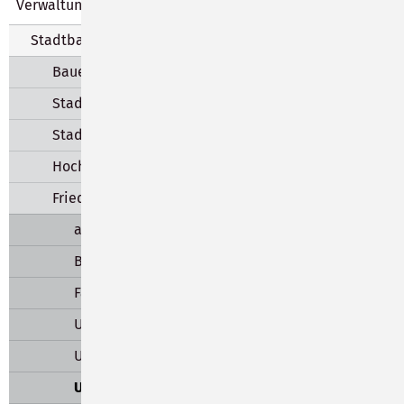
Verwaltung
Stadtbauamt
Bauen & Pachten
Stadtplanung
Stadtgrün & Baumpflege
Hochbau, Tiefbau & Verkehr
Friedhöfe
anonyme Grabstätten
Baumgrabstätten
Familiengrabstätten
Urnengemeinschaftsanlagen
Urnengrabstätten
Urnenwand & Urnenstele