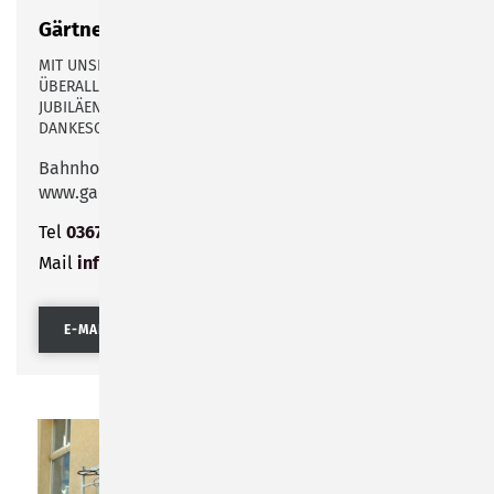
Gärtnerei Hönbach
MIT UNSEREN IDEENSTRÄUSSEN PUNKTEN SIE IMMER UND Ü
BERALL, EGAL OB ZU GEBURTS- ODER HOCHZEITSTAGEN, J
UBILÄEN, GESCHÄFTSERÖFFNUNGEN, ZUR GEBURT, ALS D
ANKESCHÖN ODER AUCH EINFACH NUR SO...
Bahnhofsplatz 1
www.gaertnerei-hoenbach.de
Tel
03675 702887
Mail
info@gaertnerei-hoenbach.de
E-MAIL SENDEN