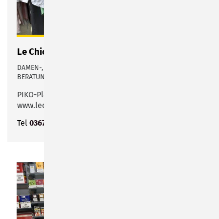
Le Chic
DAMEN-, HERREN- UND FESTMODE MIT KOMPETENTER
BERATUNG IN STILFRAGEN
PIKO-Platz 1
www.lechic-sonneberg.de
Tel
03675 427145