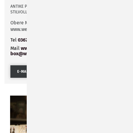
ANTIKE PUPPEN & SPIELZEUG, CHRISTBAUMSCHMUCK,
STILVOLLE DEKORATION, SAMMELWÜRDIGES, UVM.
Obere Marktstraße
www.weltspielzeugstadt.de
Tel
03675 807654
Mail
www.mint-in-the-
box@weltspielzeugstadt.de
E-MAIL SENDEN