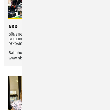
NKD
GÜNSTIGER NAHVERSORGER VOR ORT MIT WÄSCHE, ÜBER
BEKLEIDUNG FÜR DIE FAMILIE, BIS HIN ZU WOHN- UND
DEKOARTIKEL ALLES ZU NIEDRIGEN PREISEN.
Bahnhofstraße 44 – 48
www.nkd.com