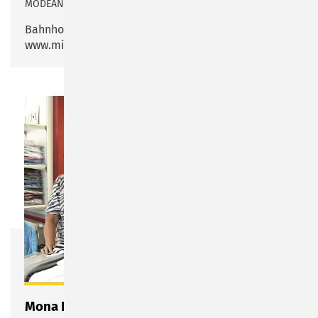
MODEANBIETER IM YOUNG FASHION- UND JEANS-SEGMENT
Bahnhofstraße 44 – 48
www.mister-lady.com
Mona Lisa - ganz groß in Mode