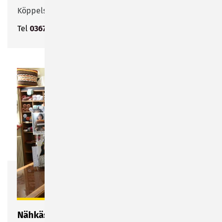
Köppelsdorfer Straße 11
Tel
03675 81983
Nähkästchen