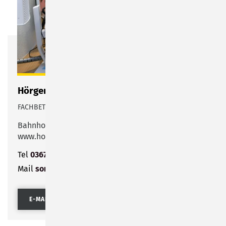
Hörgeräte Möckel
FACHBETRIEB FÜR AUDIOLOGIE UND HÖRAKUSTIK
Bahnhofstraße 51
www.hoergeraete-moeckel.de
Tel
03675 8184990
Mail
sonneberg@hoergeraete- moeckel.de
E-MAIL SENDEN