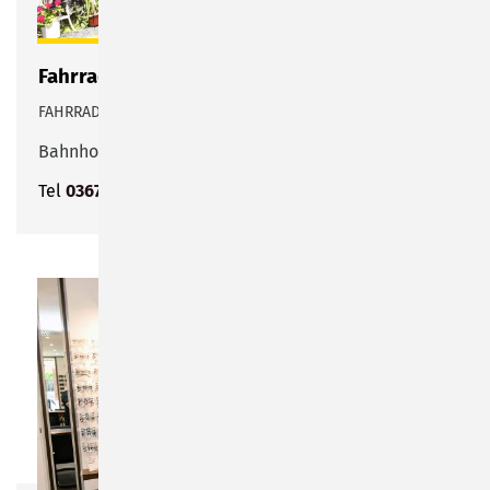
Fahrrad Hess
FAHRRAD- & NÄHMASCHINENREPARATUR
Bahnhofstraße 31
Tel
03675 702021