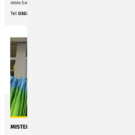
www.baerenkind.de
Tel
03675 702008
MISTER*LADY