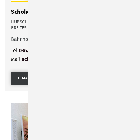
Schoko Ladenseite
HÜBSCH VERPACKTE GESCHENKE, WOHNACCESSOIRES UND
BREITES SORTIMENT AN GLÜCKWUNSCHKARTEN
Bahnhofstraße 66
Tel
03675 803222
Mail
schokoladenseite@gmx.net
E-MAIL SENDEN