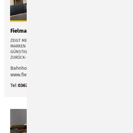
Fielmann
ZEIGT MEHR ALS 2.000 MODISCHE BRILLEN, GROSSE M
ARKEN UND INTERNATIONALE DESIGNER. ZUM GARANTIERT G
ÜNSTIGEN PREIS. DARAUF GEWÄHREN WIR DIE GELD-Z
URÜCK-GARANTIE.
Bahnhofstraße 54
www.fielmann.de
Tel
03675 809513