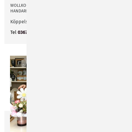
WOLLKOLLEKTION VON „LANA GROSSA“, GARDINEN,
HANDARBEITEN, NÄHMASCHINEN, UVM.
Köppelsdorfer Straße 20
Tel
03675 406747