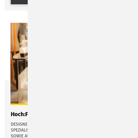
Hoch:Format
DESIGNERIN & FOTOGRAFIN MIT ATELIER & FOTOSTUDIO.
SPEZIALISIERT AUF NEUGEBORENEN- & BABYFOTOGRAFIE,
SOWIE AUF BUSINESS- & IMAGEFOTOGRAFIE