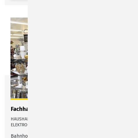
Fachhaus Heublein
HAUSHALTSWAREN, GESCHENK- UND DEKORATIONSARTIKEL,
ELEKTROGERÄTE, UVM.
Bahnhofstraße 64