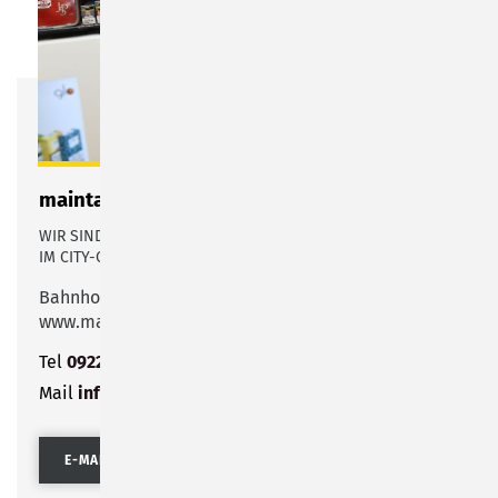
maintabac
WIR SIND DEIN SHOP FÜR TABAK | PRESSE | LOTTO | POST -
IM CITY-CENTER SONNEBERG
Bahnhofstraße 44-48
www.maintabac.de
Tel
09221 8786036
Mail
info@maintabac.de
E-MAIL SENDEN