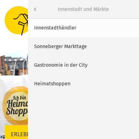
Erleben
Menü
Innenstadt und Märkte
Suche
Menu
Rathaus
Interessantes vor Ort
Innenstadthändler
Bürgerservice
Innenstadt und Märkte
Sonneberger Markttage
Erleben
Tourismus
Gastronomie in der City
SUCHEN
Wirtschaft
Städtische Veranstaltungen
Heimatshoppen
SON.NEC
Spielmeile
Weihnachten
ERLEBEN