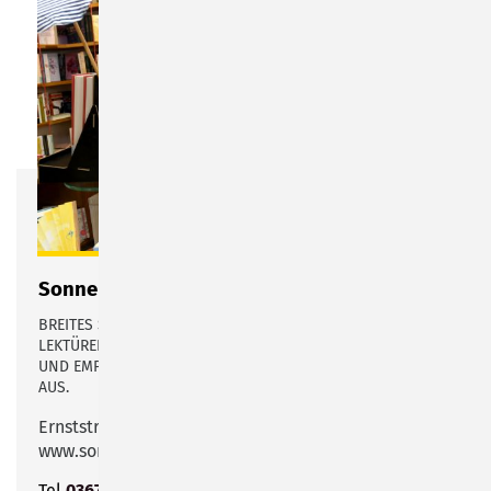
Sonneberger Buchhandlung
BREITES SORTIMENT AN LESESTOFF, ABER AUCH TOLLE
LEKTÜREN FÜR JUNG UND ALT. VOR ALLEM BERATUNGEN
UND EMPFHELUNGEN ZEICHEN DAS SHOPPINGERLEBNIS
AUS.
Ernststraße 2
www.sonbuch.de.de
Tel
03675 702992