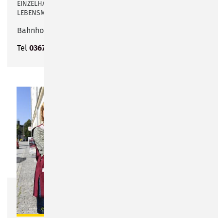
EINZELHANDEL FÜR RUSSISCHE UND OSTEUROPÄISCHE
LEBENSMITTEL
Bahnhofstraße 43
Tel
03675 4692325