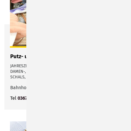
Putz- und Modesalon Leni Zander
JAHRESZEITLICH TOPAKTUELLE, MODISCHE UND SCHICKE
DAMEN-, HERREN- UND KINDERKOPFBEDECKUNGEN SOWIE
SCHALS, HANDSCHUHEUND ACCESSOIRES
Bahnhofstraße 16
Tel
03675 742023