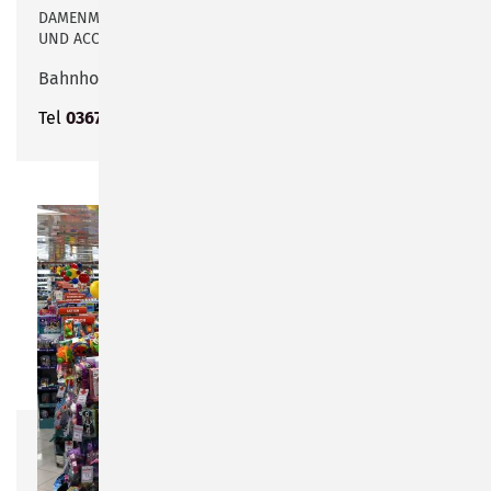
DAMENMODE IN DEN GRÖSSEN 38 BIS 52 SOWIE TASCHEN U
ND ACCESSOIRES
Bahnhofstraße 50
Tel
03675 806345