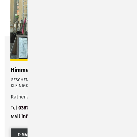
Himmelblau
GESCHENKE, WOHNACCESSOIRES, LIEBEVOLLE
KLEINIGKEITEN, DAS SONNEBERGER REITERLEIN
Rathenaustraße 2
Tel
03675 807300
Mail
info@himmelblau-sonneberg.de
E-MAIL SENDEN