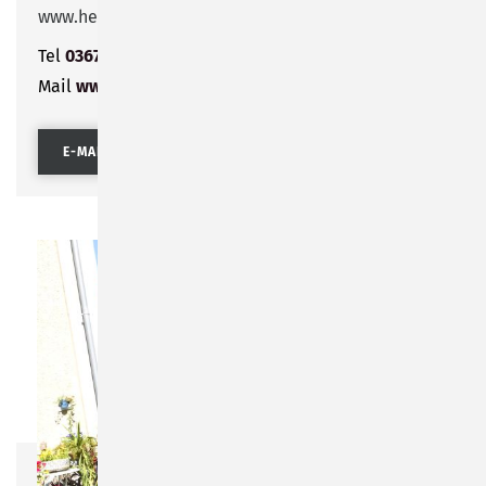
www.heublein-sonneberg.de
Tel
03675 702532
Mail
www.heublein-sonneberg.de
E-MAIL SENDEN