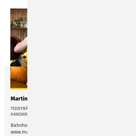
Martin Bären
TEDDYBÄREN IN LIMITIERTEN AUFLAGEN IN LIEBEVOLLER
HANDARBEIT & TEDDYMUSEUM
Bahnhofstraße 29
www.martinbaeren.de