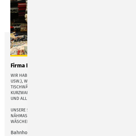
Firma Hess - Der Handarbeitsladen
WIR HABEN VIELE STOFFE (JERSEY, BAUMWOLLE, WALK
USW.), WOLLE VON SCHACHENMAYR, RICO, ONLINE UVM.,
TISCHWÄSCHE VON SANDER, RÄBEL UND SPRÜGEL,
KURZWAREN, ABER AUCH MAKRAME-, HÄKEL-, STICKGARNE
UND ALLES WAS FÜR EIN SCHÖNES PROJEKT DAZU GEHÖRT.
UNSERE SERVICELEISTUNGEN: HERMES-PAKETSHOP,
NÄHMASCHINENREPARATUR, ÄNDERUNGSSCHNEIDEREI,
WÄSCHEREI, ANNAHMESTELLE
Bahnhofstraße 31