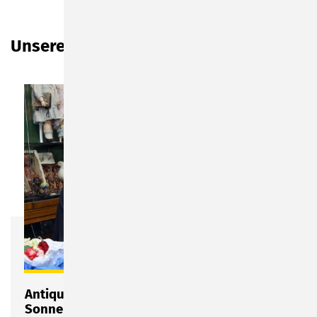
Unsere Händler von A bis Z
Antiquitäten Zitzmann - Galanterie
Sonneberg