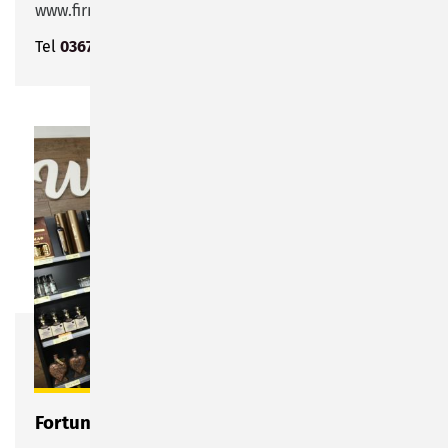
www.firmahessderhandarbeitsladen. business.site
Tel
03675 702021
Fortuna Markt