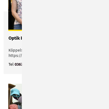
Optik Kiesewetter
Köppelsdorfer Straße 15
https://optik-kiesewetter.business.site/
Tel
03675 743406