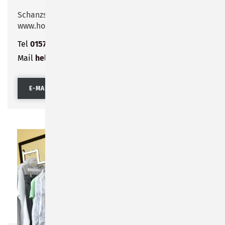
Schanzstraße 8
www.hoch-format.de
Tel
0157 39613981
Mail
hello@hoch-format.de
E-MAIL SENDEN