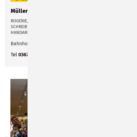
Müller Drogeriemarkt
ROGERIE, PARFÜMERIE, NATURSHOP, SPIEL- UND
SCHREIBWAREN SOWIE MULTI-MEDIA UND
HANDARBEITSARTIKEL
Bahnhofstraße 35
Tel
03675 89390