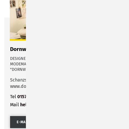
Dornwittchen
DESIGNERIN FÜR MODE UND TEXTILIEN MIT DEN
MODEMARKEN "DORNWITTCHEN COUTURE" &
"DORNWITTCHEN ZWERGE".
Schanzstraße 8
www.dornwittchen.de
Tel
0157 39613981
Mail
hello@dornwittchen.de
E-MAIL SENDEN