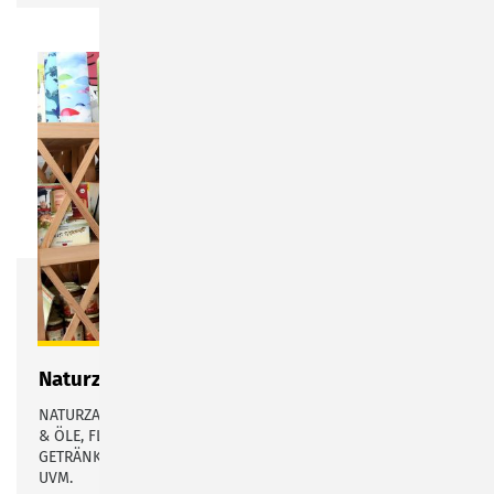
Naturzauber
NATURZAUBER IN SONNEBERG: BROT & BACKWAREN, ESSIG
& ÖLE, FLEISCH & WURSTWAREN, GEMÜSE, GETREIDE,
GETRÄNKE, HONIG, MARMELADE, TEE, TEIGWAREN, WEINE,
UVM.