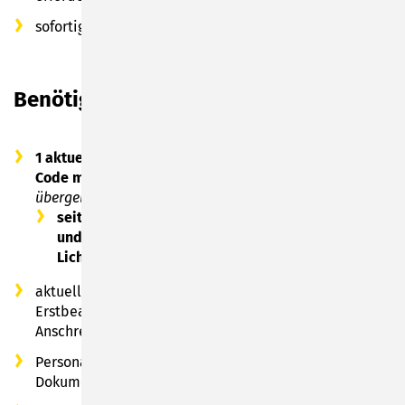
sofortige Ausstellung im Zuge der Beantragung
Benötigte Unterlagen
1 aktuelles biometrisches Foto - Fotokarte mit QR-
Code muss mitgebracht werden
(wird vom Fotografen
übergeben)
seit dem 01. Mai 2025 nur noch digital erstellte
und medienbruchfrei weiterverarbeitbare
Lichtbilder
(mehr Infos)
aktuelle Personenstandsurkunde / Stammbuch (bei
Erstbeantragung in Sonneberg oder wenn im
Anschreiben gefordert)
Personalausweis/Reisepass (auch vorläufige
Dokumente), wenn vorhanden