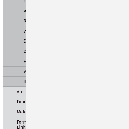
Personalausweis
vorläufiger Personalausweis
Reisepass
vorläufiger Reisepass
Dokumente für Kinder
Befreiung von der Ausweispfllicht
PIN & Online-Ausweisfunktion
Verlust & Wiederauffindung
Informationen zu Passbildern
An-, Ab- und Ummelden
Führungszeugnis & Bescheinigungen
Melderegisterauskünfte & Sperren
Formulare & Anträge - Downloads -
Links