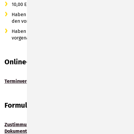
10,00 EUR
Haben Sie keinen Wohnsitz in Sonneberg, fallen zu
den vorgenannten Gebühren zusätzlich 13,00 EUR an
Haben Sie keinen in Deutschland fallen zu den
vorgenannten Gebühren zusätzlich 30,00 EUR an
Online-Dienste
Terminvereinbarung im Einwohnermeldeamt
Formulare
Zustimmungserklärung der gesetzlichen Vertreter für
Dokumente Minderjähriger