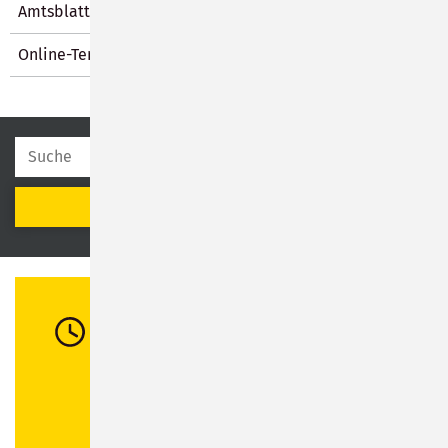
Amtsblatt
Online-Terminvergabe
SUCHEN
Öffnungszeiten
Di:
08:30 - 12:00 Uhr / 13:00 - 16:00 Uhr
Mi:
08:30 - 12:00 Uhr
Do:
08:30 - 12:00 Uhr / 13:00 - 18:00 Uhr
Fr:
08:30 - 12:00 Uhr