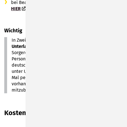
bei Beantragung für Minderjährige, klicken Sie bitte
HIER
für weitere Informationen
Wichtig
In Zweifelsfällen kann die Passbehörde
weitere
Unterlagen
verlangen (zum Beispiel
Sorgerechtsbeschlüsse, aktuelle
Personenstandsurkunden, Nachweise über die
deutsche Staatsangehörigkeit). In diesen Fällen ist es
unter Umständen erforderlich, dass Sie ein weiteres
Mal persönlich vorsprechen. Wir empfehlen daher
vorhandene Nachweise zum Sorgerecht stets
mitzubringen!
Kosten