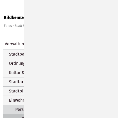
Bildkennzeichnung
Fotos -
Stadt Sonneberg
Verwaltung
Stadtbauamt
Ordnungswesen
Kultur & Märkte
Stadtarchiv
Stadtbibliothek
Einwohnermeldeamt
Personalausweis & Reisepass