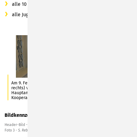
alle 10 Schulen im Stadtgebiet
alle Jugendfeuerwehren der Stadt Sonneberg
Am 9. Februar 2023 unterschrieben Carlo Schelhorn (Foto
rechts) vom Bürgerverein Wehd und Christian Dressel als
Hauptamtlicher Beigeordneter der Stadt die MINT-
Kooperationsvereinbarung.
Bildkennzeichnung
Header-Bild -
C. Heinkel
Foto 1 -
C.-H. Zitzmann
Foto 2 -
Stadt Sonneberg
Foto 3 -
S. Rebhan