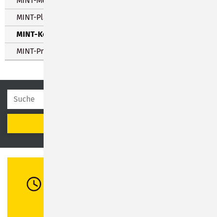
MINT-Media
MINT-Plattform
MINT-Kooperation
MINT-Projekte
SUCHEN
Öffnungszeiten
Di:
08:30 - 12:00 Uhr / 13:00 - 16:00 Uhr
Mi:
08:30 - 12:00 Uhr