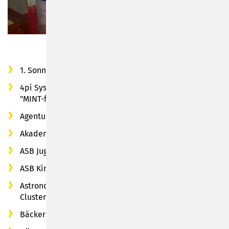
1. Sonneberger Volleyball-Club 2004 e. V.
4pi Systeme GmbH (Verbundpartner im MINT-Cluster
"MINT-freundliches Sonneberg - MINT-SON")
Agentur für Arbeit, Thüringen Südwest
Akademie der Kinder der Weltspielzeugstadt ! e. V.
ASB Jugendzentrum "Erholung"
ASB Kinder- und Jugendheim "Die Brücke"
Astronomiemuseum e. V. (Verbundpartner im MINT-
Cluster "MINT-freundliches Sonneberg - MINT-SON")
Bäckerinnung Sonneberg / Neuhaus