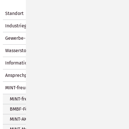
Standort
Industriegebiet SON-Süd
Gewerbe- und Industrieflächen
Wasserstoff- und Werkstoffzentrum
Informationen für Unternehmer
Ansprechpartner
MINT-freundliche Stadt Sonneberg
MINT-freundliches Sonneberg
BMBF-Förderung "MINT-SON"
MINT-AKTUELL