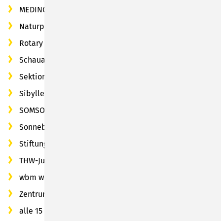
MEDINOS-Kliniken des Landkreises Sonneberg GmbH
Naturpark Thüringer Wald e. V.
Rotary Club Sonneberg
Schauaquarium "Nautiland" Sonneberg e. V.
Sektion Sonneberg des Deutschen Alpenvereins e. V.
Sibylle-Abel-Stiftung
SOMSO-Museum
Sonneberger Ausbildungszentrum (SAZ)
Stiftung Naturschutz Thüringen
THW-Jugend Sonneberg
wbm werkstatt bildung & medien GmbH
Zentrum für Jugendoszialarbeit "Lichtblick"
alle 15 Kindertageseinrichtungen im Stadtgebiet