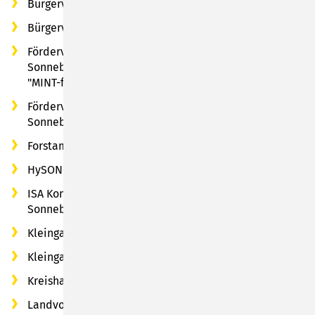
Bürgerverein Wehd e. V.
Bürgerverein Haselbach
Förderverein der Staatlichen Berufsbildenden Schule
Sonneberg e. V. (Verbundpartner im MINT-Cluster
"MINT-freundliches Sonneberg - MINT-SON")
Förderverein Meeresaquarium-Exotarium Nautiland
Sonneberg e. V.
Forstamt Sonneberg
HySON Institut für Angewandte Wasserstoffforschung
ISA Kompass, Heilpädagogische Wohngruppe
Sonneberg "Haus für Kinder"
Kleingartenanlage "Am Glasbach" e. V.
Kleingartenanlage "Eller" e. V.
Kreishandwerkerschaft Sonneberg
Landvolkbildung Thüringen e. V. (Standort Sonneberg)