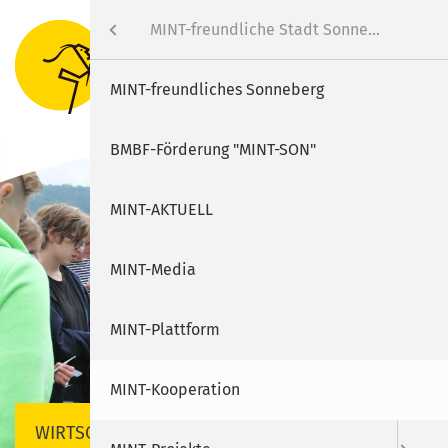
Wirtschaft
Menü
MINT-freundliche Stadt Sonneberg
Suche
Menu
Rathaus
Standort
MINT-freundliches Sonneberg
Bürgerservice
Industriegebiet SON-Süd
BMBF-Förderung "MINT-SON"
Erleben
Gewerbe- und Industrieflächen
MINT-AKTUELL
SUCHEN
Wirtschaft
Wasserstoff- und Werkstoffzentrum
MINT-Media
SON.NEC
Informationen für Unternehmer
MINT-Plattform
Ansprechpartner
MINT-Kooperation
WIRTSCHAFT