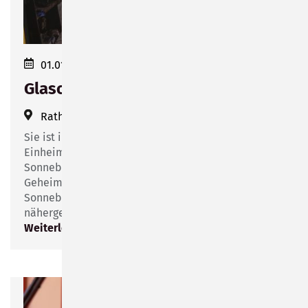
01.01.2024 16:00
Glasobjekte von Susan Liebold
Rathausfoyer Sonneberg
(
Bahnhofsplatz 1
)
Sie ist international gefragt. Doch unter
Einheimischen gilt ihr Atelier mit Café im kleinen
Sonneberger Ort Schneidemühle immer noch als
Geheimtipp. Nun soll ein Teil ihrer Kunst den
Sonnebergern durch eine Ausstellung
nähergebracht werden.
Weiterlesen