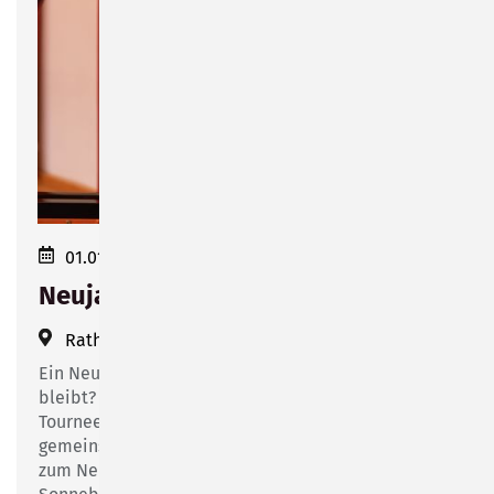
01.01.2024 17:00
Neujahrskonzert
Rathaussaal Sonneberg
(
Bahnhofsplatz 1
)
Ein Neujahrskonzert, das garantiert in Erinnerung
bleibt? Das verspricht das aktuelle
Tourneeprogramm von Christoph Soldan, der
gemeinsam mit den Schlesischen Kammersolisten
zum Neujahrskonzert am 1. Januar 2024 um 17 Uhr in