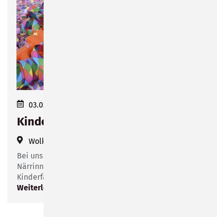
03.02.2024 14:00–17:00
Kinderfasching
Wolke 14
(
Friesenstraße 14
)
Bei uns steigt eine Party...alle kleinen und großen
Närrinnen und Narren sind herzlich eingeladen zum
Kinderfasching in das Stadtteilzentrum "Wolke 14".
Weiterlesen