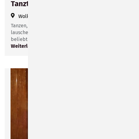
Tanztee in der Wolke 14
Wolke 14
(
Friesenstraße 14
)
Tanzen, Schwofen und in geselliger Runde der Musik
lauschen. Das kann man einmal im Monat beim
beliebten Tanztee in der Wolke 14 erleben.
Weiterlesen