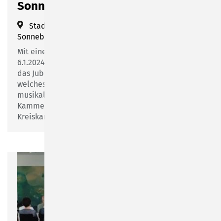
Sonneberg“
Stadtkirche St. Peter
(
Kirchstraße 26, 96515
Sonneberg
)
Mit einer ökumenischen Andacht wird am Samstag,
6.1.2024 um 18:00 Uhr
in der Stadtkirche St. Peter
das Jubiläumsjahr „675 Jahre Sonneberg“ eröffnet,
welches die Stadt im Jahr 2024 feiert. Die
musikalische Umrahmung erfolgt durch den
Kammerchor Sonneberg unter Leitung von
Kreiskantor Martin Hütterott.