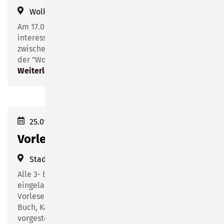
Wolke 14
(
Friesenstraße 14
)
Am 17.01.2024 findet um 17:30 Uhr ein weiterer
interessanter Vortrag im Rahmen der Kooperation
zwischen dem Regiomed Klinikum Sonneberg und
der "Wolke 14" statt.
Weiterlesen
25.01.2024 16:00–17:00
Vorlesenachmittag im Januar
Stadtbibliothek Sonneberg
(
Bahnhofsplatz 1
)
Alle 3- bis 6-jährigen Kinder sind herzlich
eingeladen, an unserem beliebten
Vorlesenachmittag teilzunehmen. Ob klassisches
Buch, Kamishibai oder Bilderbuchkino - jede
vorgestellte Geschichte ist etwas ganz Besonderes.