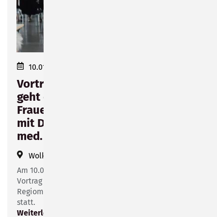
10.01.2024 17:30–19:00
Vortrag "Frauengesundheit - Wie
geht es weiter mit der
Frauenheilkunde in Sonneberg"
mit Dr. med. Jens Reimann und Dr.
med. Hermann Zoche
Wolke 14
(
Friesenstraße 14
)
Am 10.01.2023 findet um 17:30 Uhr ein weiterer
Vortrag im Rahmen der Kooperation zwischen dem
Regiomed Klinikum Sonneberg und der "Wolke 14"
statt.
Weiterlesen