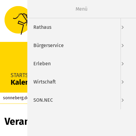
Menü
Suche
Menu
Rathaus
Bürgerservice
Erleben
SUCHEN
STARTSEITE
Kalender
Wirtschaft
sonneberg.de
Kalender
SON.NEC
Veranstaltungen