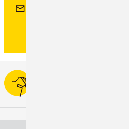
Kontakt
Stadtverwaltung Sonneberg
Bahnhofsplatz 1
96515 Sonneberg
Tel.:
03675 880-0