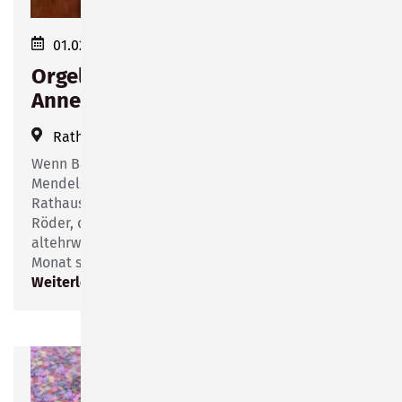
01.02.2024 11:00
Orgelmatinee im Rathaus mit
Annerose Röder
Rathaussaal
(
Bahnhofsplatz 1
)
Wenn Bach, Buxtehude, Brahms, Liszt oder
Mendelssohn-Bartholdy von der Empore im
Rathaussaal erklingen, dann ist es immer Annerose
Röder, die die Tasten und Pedale des
altehrwürdigen Instrumentes bedient. Einmal im
Monat spielt sie zur Orgelmatinee.
Weiterlesen