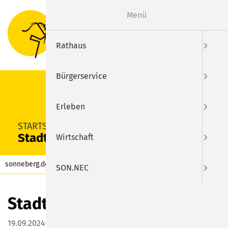
Menü
Suche
Menu
Rathaus
Bürgerservice
Erleben
SUCHEN
STARTSEITE
Stadt- und Museumsfest
Wirtschaft
sonneberg.de
Kalender
Eintrag
SON.NEC
Stadt- und Museumsfest
19.09.2024–22.09.2024