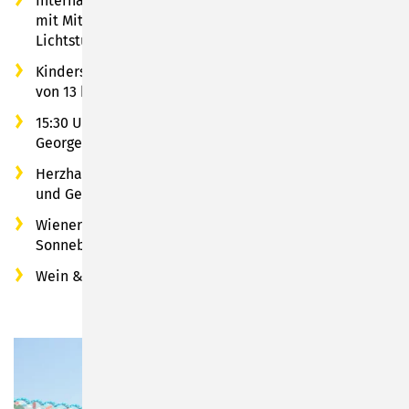
Internationaler Tag des Spinnens in der Öffentlichkeit
mit Mitgliedern der Spinngruppe Ahorn und
Lichtstube Rödental
Kinderstraßenflohmarkt entlang der Beethovenstraße
von 13 bis 17 Uhr
15:30 Uhr „Kinderzauberei“ mit Roland von
Georgenberg
Herzhafte Schmankerl vom Sonneberger Museums-
und Geschichtsverein
Wiener Würstchen & Softgetränke vom Lions Club
Sonneberg
Wein & Bratwürste vom Getränkestadel Keil