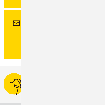
Kontakt
Stadtverwaltung Sonneberg
Bahnhofsplatz 1
96515 Sonneberg
Tel.:
03675 880-0