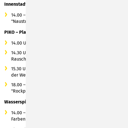
Innenstadt
14.00 – 18.00 Uhr: Musikalische Unterhaltung mit
"Naustragger Guggamusik"
PIKO – Platz
14.00 Uhr: Tanzauftritt mit dem Tanzpaar Ruhs
14.30 Uhr – 15.30 Uhr: Schlagersängerin Madlen
Rausch
15.30 Uhr: Kleiner Auszug aus dem Showtanzprogramm
der Wehder Plantanzgesellschaft
18.00 – 21.00 Uhr: Live Musik mit der Band
"Rockpiraten"
Wasserspielplatz
14.00 – 18.00 Uhr: Live Musik mit der Band "Halbe
Farben"