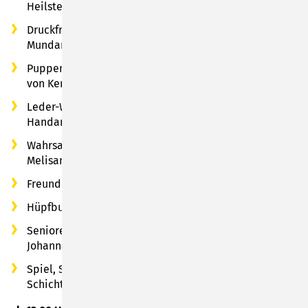
Heilsteine & Orgonite
Druckfrische „Alt Sumbarcher Kalender“ sowie
Mundart-Bücher von Kerstin und Marcus Laske
Puppen zum Liebhaben - Gehäkeltes und Gestricktes
von Kerstin Rückert
Leder-Werk - hochwertige Lederartikel aus
Handarbeit von Susanne Klor
Wahrsagerey & Kinderschminkerey mit Maccarius und
Melisande von Haidenheym
Freunde auf 2 Pfoten - tierischer Walking Acts-Spaß
Hüpfburg-Spaß - vom Hübu-Team Neustadt
Seniorenbeirat der Stadt Sonneberg - Infostand mit
Johanna Hammerschmidt
Spiel, Spaß & Treffsicherheit - Schützenverein
Schichtshöhn e.V.