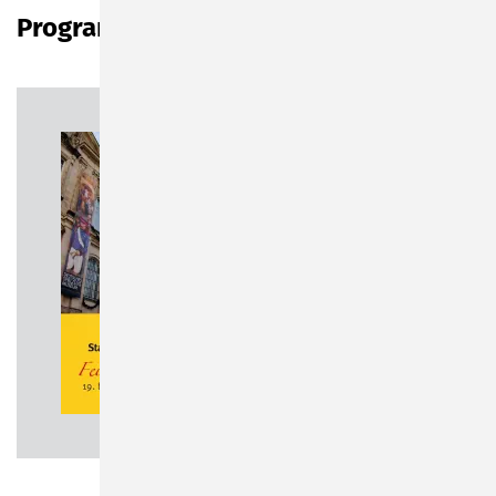
Programm vom 19. bis 22.09.
Programmheft
zum Download
2,0 MiB
Download