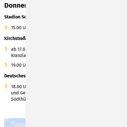
Donnerstag, 19.09.2024
Stadion Sonneberg
15.00 Uhr Staffellauf der Schulen
Kirchstraße
ab 17.00 Uhr Aktionen vom Verein Dös Sumbarcher
Kranzla e.V.
19.00 Uhr – 24.00 Uhr Musik mit „The Cold Ducks“
Deutsches Spielzeugmuseum
18.00 Uhr: Heiteres & Nachdenkliches - Geschichten
und Gedichtla mit dem Arbeitskreis Mundart
Südthüringen