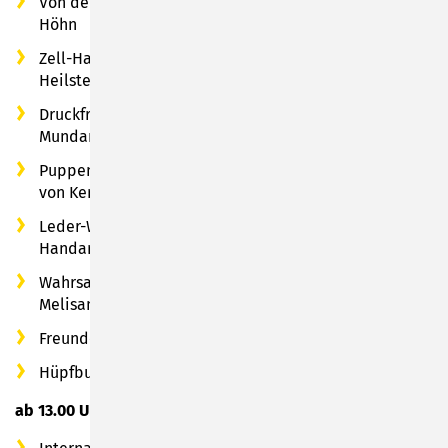
Von den Socken - Strick- und Häkelkunst von Carmen
Höhn
Zell-Harmonie & Energiearbeit - Handwerkskunst der
Heilsteine & Orgonite
Druckfrische „Alt Sumbarcher Kalender“ sowie
Mundart-Bücher von Kerstin und Marcus Laske
Puppen zum Liebhaben - Gehäkeltes und Gestricktes
von Kerstin Rückert
Leder-Werk - hochwertige Lederartikel aus
Handarbeit von Susanne Klor
Wahrsagerey & Kinderschminkerey mit Maccarius und
Melisande von Haidenheym
Freunde auf 2 Pfoten - tierischer Walking Acts-Spaß
Hüpfburg-Spaß - vom Hübu-Team Neustadt
ab 13.00 Uhr