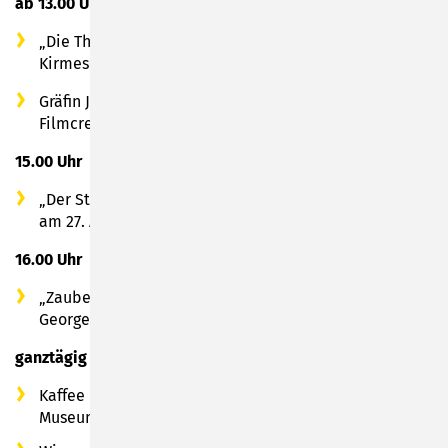
ab 13.00 Uhr
„Die Thüringer Kirmes erwacht“ - Schauspiel des
Kirmes- und Karnevalsvereins Steinach e.V.
Gräfin Jutta und die Ritter zu Fuß von de Höbicha
Filmcrew
15.00 Uhr
„Der Stadtbrand in der Oberen Stadt von Sonneberg
am 27. August 1840“ Fachvortrag von Hilmar Rempel
16.00 Uhr
„Zaubern wie zu Luthers Zeiten“ mit Roland von
Georgenberg
ganztägig
Kaffee & süße Gaumenfreuden vom Sonneberger
Museums- und Geschichtsverein