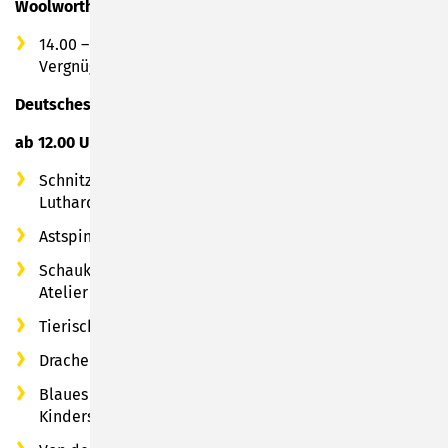
Woolworth
14.00 – 18.00 Uhr: Airbrush Tattoos mit Schminkfee Lu,
Vergnügungspark & Almbetrieb mit Moon-Circus
Deutsches Spielzeugmuseum
ab 12.00 Uhr
Schnitzkunst im Itzgrund mit Renate und Gustav
Luthardt
Astspindelei mit Sabine und Wolfgang Wanner
Schaukeltiere & Farbkreisel - Kreatives aus dem
Atelier und Basteln mit Maike Kreichgauer
Tierisch starke Masken in 3D - mit Mario Biereigel
Drachenspiele - Gestalten mit Lydia Stoppera
Blaues Gold - Schiefer-Hauerei mit dem Arbeitskreis
Kinderspiele und der Museumspädagogik