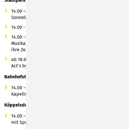
Stadtpark
14.00 – 21.00 Uhr: Aktionen vom Verein Alpenecho
Sonneberg e.V.
14.00 - 18.00 Uhr: Mittelalterliches Bogenschießen
14.00 – 18.00 Uhr: Musikschule Sonneberg - "Eine
Musikalische Reise zu Elisabeth von Thüringen und in
ihre Zeit"
ab 18.00 Uhr: Sonneberger Schlagernacht mit Live
Act’s by Faschingsverein Kuckuck e.V.
Bahnhofstraße
14.00 – 18.00 Uhr: Walking-Act mit Pudelparade +
Kapellmeister
Köppelsdorfer Straße
14.00 – 17.00 Uhr: Jugendfeuerwehr Sonneberg-Mitte
mit Spritzautos und Bobbycars