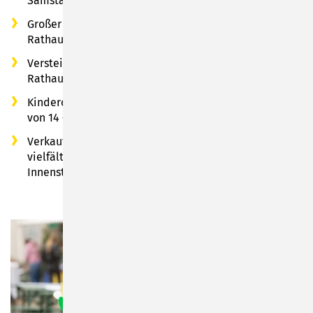
Samstag und Sonntag in der Innenstadt
Großer Medienflohmarkt am Samstag 9 – 12 Uhr im
Rathausfoyer
Versteigerung von Fundsachen am Samstag 9 – 11 Uhr
Rathaussaal
Kindercafé im Kindergarten Spatzennest am Sonntag
von 14 – 17 Uhr
Verkaufsoffener Sonntag - Entdecken Sie ein
vielfältiges Einkaufserlebnis in der Sonneberger
Innenstadt