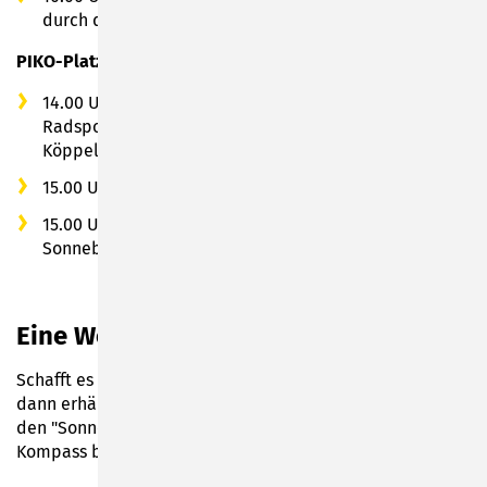
durch den Leichtathletikverein Sonneberg e.V.
PIKO-Platz / Köppelsdorfer Straße
14.00 Uhr – 21.30 Uhr: Große Sonneberger
Radsportnacht in der Innenstadt - Start und Ziel
Köppelsdorfer Straße
15.00 Uhr & 18.00 Uhr:
Shows der RadTrail Gruppe
15.00 Uhr - 18.00 Uhr: Sport- und Spielmeile des KSB
Sonneberg e.V.
Eine Wette gegen den Bürgermeister?
Schafft es Sonneberg 675 Runden zu fahren? Wenn ja,
dann erhält nicht nur das Team mit den meisten Runden
den "Sonneberg Preis", sondern auch die Wohngruppe ISA
Kompass bis zu 675€.