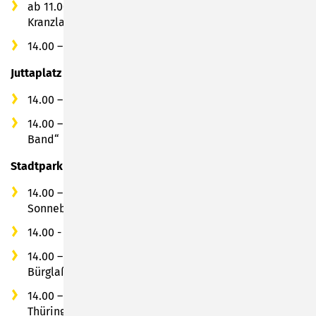
ab 11.00 Uhr: Aktionen vom Verein Dös Sumbarcher
Kranzla e.V.
14.00 – 19.00 Uhr: Live Musik mit der Band „Jojozeit“
Juttaplatz
14.00 – 18.00 Uhr: Kinderschminken
14.00 – 18.00 Uhr: Live Musik mit der „New Memory
Band“
Stadtpark
14.00 – 21.00 Uhr: Aktionen vom Verein Alpenecho
Sonneberg e.V.
14.00 - 18.00 Uhr: Mittelalterliches Bogenschießen
14.00 – 14.45 Uhr: Tanzauftritt mit dem Tanzstudio
Bürglaß
14.00 – 18.00 Uhr: bunte Unterhaltung mit dem
Thüringer Schalmeienorchester e.V. Meuselbach