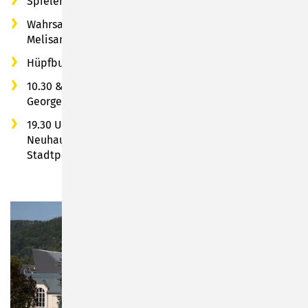
Spielen wie früher am Weltkindertag - Draußenspiele
Wahrsagerey & Kinderschminkerey mit Maccarius und
Melisande von Haidenheym
Hüpfburg-Spaß vom Hübu-Team Neustadt
10.30 & 14.30 Uhr Kinderführungen mit Roland von
Georgenberg
19.30 Uhr: Lampionumzug mit dem Musikverein
Neuhaus-Schierschnitz e.V. ab Spielzeugmuseum zum
Stadtpark