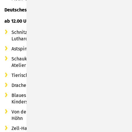
Deutsches Spielzeugmuseum
ab 12.00 Uhr
Schnitzkunst im Itzgrund mit Renate und Gustav
Luthardt
Astspindelei mit Sabine und Wolfgang Wanner
Schaukeltiere & Farbkreisel - Kreatives aus dem
Atelier und Basteln mit Maike Kreichgauer
Tierisch starke Masken in 3D - mit Mario Biereigel
Drachenspiele - Gestalten mit Lydia Stoppera
Blaues Gold - Schiefer-Hauerei mit dem Arbeitskreis
Kinderspiele und der Museumspädagogik
Von den Socken - Strick- und Häkelkunst von Carmen
Höhn
Zell-Harmonie & Energiearbeit - Handwerkskunst der