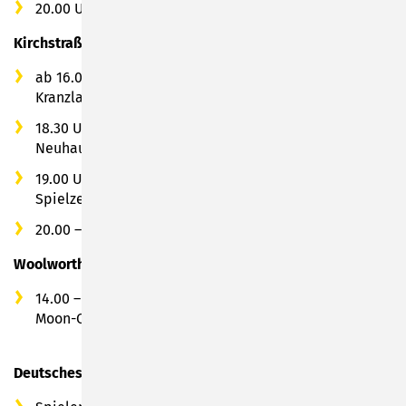
20.00 Uhr: Großer Feuerzauber
Kirchstraße
ab 16.00 Uhr: Aktionen vom Verein "Dös Sumbarcher
Kranzla e.V."
18.30 Uhr: Standkonzert mit dem Musikverein
Neuhaus-Schierschnitz e.V.
19.00 Uhr: Bieranstich durch den Bürgermeister der
Spielzeugstadt Sonneberg Dr. Heiko Voigt
20.00 – 24.00 Uhr: Live Musik mit der Band „Rock 69“
Woolworth
14.00 – 18.00 Uhr: Vergnügungspark & Almbetrieb mit
Moon-Circus
Deutsches Spielzeugmuseum