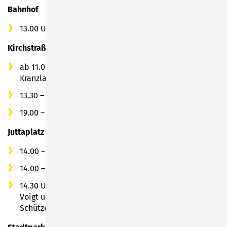
Bahnhof
13.00 Uhr: Eröffnung der historischen Meile
Kirchstraße
ab 11.00 Uhr: Aktionen vom Verein Dös Sumbarcher
Kranzla e.V.
13.30 – 17.30 Uhr: Günthers Musik Express
19.00 – 24.00 Uhr: Musik mit dem Duo "M & M"
Juttaplatz
14.00 – 18.00 Uhr: Bayernkapelle Göppingen
14.00 – 18.00 Uhr: Kinderschminken
14.30 Uhr: Eröffnung durch Bürgermeister Dr. Heiko
Voigt und Böllerschießen der Priv.
Schützengesellschaft 1851 e.V.