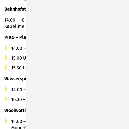
Bahnhofstraße
14.00 – 18.00 Uhr: Walking-Act mit Pudelparade +
Kapellmeister
PIKO – Platz
14.00 – 18.00 Uhr: Live Musik mit der „Saw Mill Band“
15.00 Uhr: Auftritt City Tanz Haus
15.30 Uhr: Trampolin Wall Show
Wasserspielplatz
14.00 – 16.00 Uhr: Musik mit der Band „Chosen“
16.30 – 18.00 Uhr: Unterhaltung mit Torsten Donau
Woolworth
14.00 – 18.00 Uhr: Vergnügungspark & Almbetrieb mit
Moon-Circus