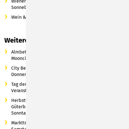
Wiener Würstchen & Softgetränke vom Lions Club
Sonneberg
Wein & Bratwürste vom Getränkestadel Keil
Weitere Highlights am Wochenende
Almbetrieb auf dem Woolworthgelände – Die
Mooncircus-Crew lädt ein
City Beats & Pizza – After-Event-Party bei der 808080,
Donnerstag bis Samstag ab 19.00 Uhr
Tag der Schiene am Samstag und Sonntag –
Veranstaltungen auf dem Bahnhofsgelände
Herbstfest der Eisenbahnfreunde Sonneberg e. V. am
Güterbahnhof Sonneberg, Samstag 13-18 Uhr und
Sonntag 10 – 17 Uhr
Markttreiben mit Händlern aller Branchen am