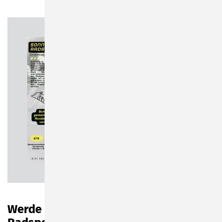
Pro Runde 1€
für den guten
Zweck
5,7 MiB
Download
Werde Teil der Sonneberger