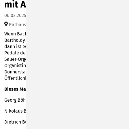
mit Annerose Röder
06.02.2025 11:00
Rathaussaal Sonneberg (Bahnhofsplatz 1)
Wenn Bach, Buxtehude, Brahms, Liszt oder Mendelssohn-
Bartholdy von der Empore im Rathaussaal erklingen,
dann ist es immer Annerose Röder, die die Tasten und
Pedale des altehrwürdigen Instrumentes bedient. Auf der
Sauer-Orgel aus dem Jahr 1925 spielt die Pianistin,
Organistin und Dirigentin für gewöhnlich jeden ersten
Donnerstag im Monat um 11 Uhr für die breite
Öffentlichkeit. Und das seit mehr als 20 Jahren.
Dieses Mal erklingen:
Georg Böhm (1661 – 1733): Präludium und Fuge C-Dur
Nikolaus Bruhns (1665 – 1697): Präludium und Fuge G-Dur
Dietrich Buxtehude (1637 – 1707): Ciaccona