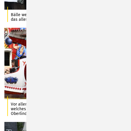
Bälle werfen, Karussell-Runden drehen, Riesenrad fahren –
das alles und noch viel mehr bietet die Oberlinder Kirchweih.
Vor allem bei Jugendlichen der Renner – das beliebte Magic,
welches ebenfalls gleich vom Vogelschießen weiter nach
Oberlind zieht. Foto: Carl-Heinz Zitzmann