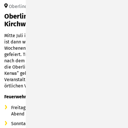
Oberlind (www.sonneberg.de)
Oberlind sagt: Prost auf die
Kirchweih!
Mitte Juli ist Kirmeszeit in Oberlind - der ganze Ortsteil
ist dann wieder auf den Beinen. Denn am langen
Wochenende vom
17. bis 20. Juli 2026
wird Kirchweih
gefeiert. Traditionell schlagen Schausteller und Händler
nach dem Sonneberger Vogelschießen ihre Zelte rund um
die Oberlinder Kirche St. Aegidien auf. Die „Linder
Kerwa“ gehört zu den festen Größen im
Veranstaltungskalender der Sonneberger und die
örtlichen Vereine bringen sich in das Festgeschehen ein.
Feuerwehrverein Oberlind mit Festzelt am Gerätehaus:
Freitag, 17.07.2026: 16:00 Uhr Bieranstich und Tanz am
Abend mit M&M
Sonntag, 19.07.2026: ab 10:00 Uhr Frühschoppen