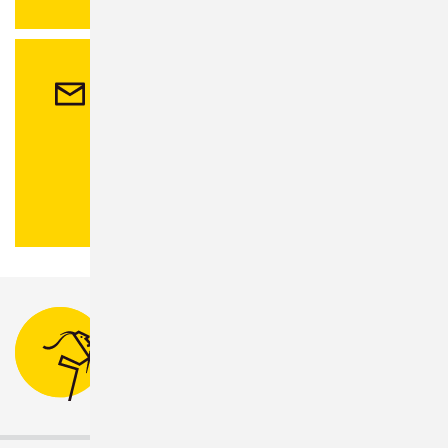
Kontakt
Stadtverwaltung Sonneberg
Bahnhofsplatz 1
96515 Sonneberg
Tel.:
03675 880-0