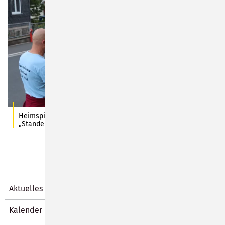
Heimspiel für das Blasorchester Oberlind und ihre beliebten
„Standela“. Fotos: Stadt Sonneberg/C. Heinkel
Aktuelles
Kalender