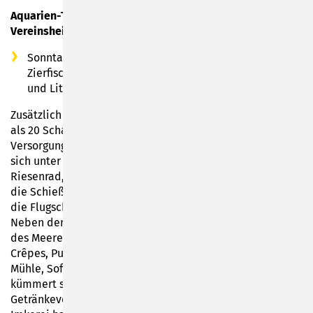
Aquarien-Terrarien-Verein 1981 Sonneberg am ehem.
Vereinsheim "Wäldla":
Sonntag, 19.07.2026: 10:00 bis 14:00 Uhr Markt für
Zierfische, Terrarien-Tiere, Wasserpflanzen, Technik
und Literatur
Zusätzlich zu den Vereinsaktivitäten werden sich mehr
als 20 Schausteller, Händler und Betreiber von
Versorgungsständen in Oberlind einfinden. So werden
sich unter anderem wieder das beliebte Magic, ein
Riesenrad, Kinderkarussells, Berg- & Talbahn drehen und
die Schießhalle, verschiedene Greifer, das Ballwerfen,
die Flugschule und die Eisenbahn werden vor Ort sein.
Neben der „Schokoladen-Fabrik“ und dem „Gastmahl
des Meeres“ gibt es versorgungstechnisch Galettes,
Crêpes, Pulled Pork, Leckeres von der Champignon-
Mühle, Softeis und viel mehr. Der Heimatverein Oberlind
kümmert sich am Schankwagen um die
Getränkeversorgung. Die Lautertaler Edelbrennerei &