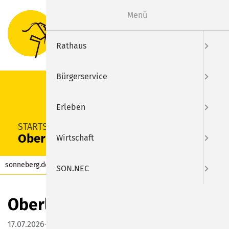
Menü
Suche
Menu
Rathaus
Bürgerservice
Erleben
SUCHEN
STARTSEITE
Oberlinder Kirchweih
Wirtschaft
sonneberg.de
Kalender
Eintrag
SON.NEC
Oberlinder Kirchweih
17.07.2026–20.07.2026