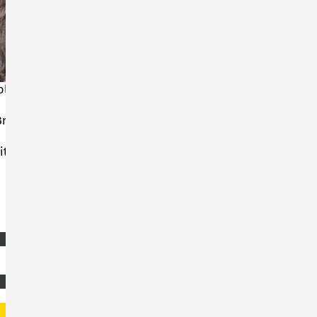
e "4Klang" von 14:00 bis 17:00 Uhr in der Wolke
 Brehm und Annette Walther nehmen sie mit auf
ttag bei Musik, Kaffee und Kuchen.
SUCHEN