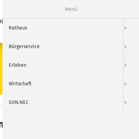
Webcam
Mängelmelder
Menü
ON.NEC
Suche
Rathaus
Bürgerservice
SUCHEN
Erleben
Wirtschaft
SON.NEC
nt-Express (Kopie)