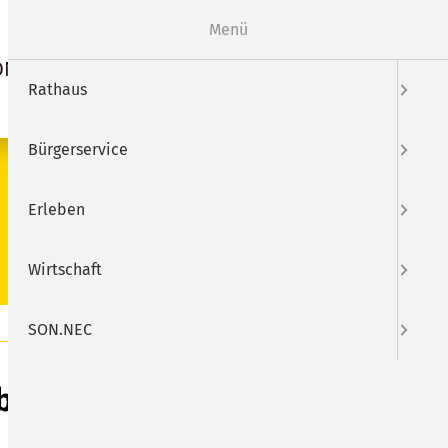
Webcam
Mängelmelder
Menü
ON.NEC
Suche
Rathaus
Bürgerservice
SUCHEN
Erleben
Wirtschaft
SON.NEC
ber GeiL"