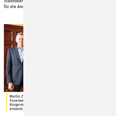
Stadtoberhauptes, verbunden mit den besten Wünschen
für die Amtsausübung.
Martin Zwilling (Mitte) ist neuer Wehrführer in der Freiwilligen
Feuerwehr Sonneberg-Haselbach, Bill Walther wurde von
Bürgermeister Dr. Heiko Voigt zu seinem Stellvertreter
ernannt. Foto: Stadt Sonneberg/C. Heinkel