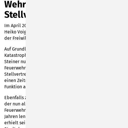
Wehrleiter und
Stellvertreter
Im April 2025 überreichte Sonnebergs Bürgermeister Dr.
Heiko Voigt mehrere Ernennungsurkunden an Kameraden
der Freiwilligen Feuerwehr im großen Rathaussaal.
Auf Grundlage des § 18 Thüringer Brand- und
Katastrophenschutzgesetz wurde Kamerad Steven
Steiner nun offiziell zum Wehrführer der Freiwilligen
Feuerwehr Sonneberg-Neufang ernannt. Zu seinem
Stellvertreter wurde Tino Wittmann berufen. Befristet für
einen Zeitraum von fünf Jahren werden die beiden diese
Funktion ausfüllen.
Ebenfalls zum Wehrführer ernannt wurde Martin Zwilling,
der nun als Ehrenbeamter die Geschicke der Freiwilligen
Feuerwehr Sonneberg-Haselbach in den nächsten fünf
Jahren lenkt. Auch dessen Stellvertreter Bill Walther
erhielt seine Ernennungsurkunde aus den Händen des