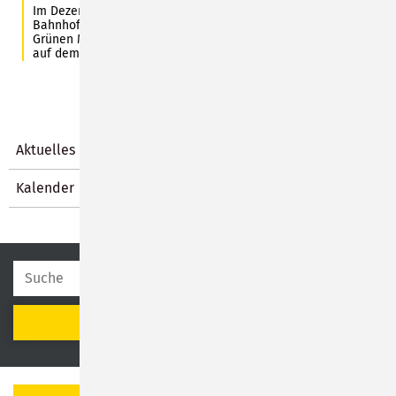
Im Dezember findet kein Monatsmarkt auf dem
Bahnhofsplatz statt. Dafür freuen sich die Händler des
Grünen Marktes auf zahlreiche Besucherinnen und Besucher
auf dem PIKO-Platz. Foto: Frenzel Media
Aktuelles
Kalender
SUCHEN