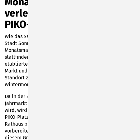
Monatsmarkt im Dezember
verlegt – Grüner Markt auf
PIKO-Platz
Wie das Sachgebiet Kultur, Medien, Bürgerservice der
Stadt Sonneberg mitteilt, wird im Dezember kein
Monatsmarkt auf dem Bahnhofsplatz vor dem Rathaus
stattfinden. Der seit Anfang des Jahres erfolgreich
etablierte Monatsmarkt – eine Kombination aus grünem
Markt und Jahrmarkt – hat sich am neuen "alten"
Standort zwar bestens bewährt, muss jedoch in den
Wintermonaten angepasst werden.
Da in der Zeit von Dezember bis inklusive Januar kein
Jahrmarkt mit Waren des täglichen Bedarfs angeboten
wird, wird der grüne Markt des Monatsmarktes auf den
PIKO-Platz verlegt. Zusätzlich wird der Bereich vor dem
Rathaus bereits für den Sonneberger Weihnachtsmarkt
vorbereitet, der vom 11. bis 14. Dezember stattfindet. Aus
diesem Grund ist die Verlegung des Marktes