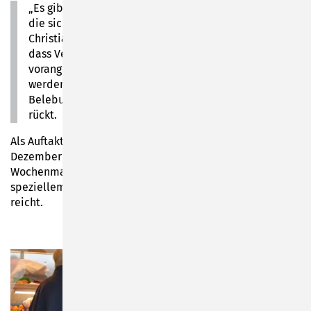
„Es gibt sogar alt eingesessene Kalender-Teilnehmer,
die sich das dritte Jahr in Folge beteiligen“, sagt
Christiane Heim vom Stadtmarketing und freut sich,
dass Verbesserungsvorschläge aus den
vorangegangenen Jahren diese Saison umgesetzt
werden konnten und mit dem Adventskalender die
Belebung der Innenstadt in den Fokus der Menschen
rückt.
Als Auftaktaktion gibt es am heutigen Donnerstag, 1.
Dezember 2022, für jeden Einkäufer auf dem Sonneberger
Wochenmarkt einen besonderen Stoffbeutel mit
speziellem „SUMBARCH“-Aufdruck, so lange der Vorrat
reicht.