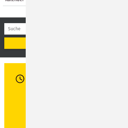
SUCHEN
Öffnungszeiten
Di:
08:30 - 12:00 Uhr / 13:00 - 16:00 Uhr
Mi:
08:30 - 12:00 Uhr
Do:
08:30 - 12:00 Uhr / 13:00 - 18:00 Uhr
Fr:
08:30 - 12:00 Uhr
Abweichende Öffnungszeiten in
Stadtbibliothek
und