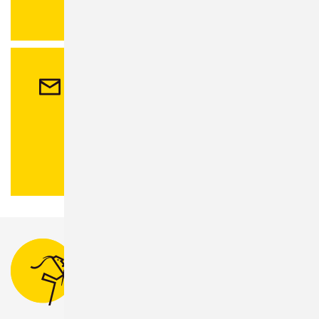
Einwohnermeldeamt
.
Kontakt
Stadtverwaltung Sonneberg
Bahnhofsplatz 1
96515 Sonneberg
Tel.:
03675 880-0