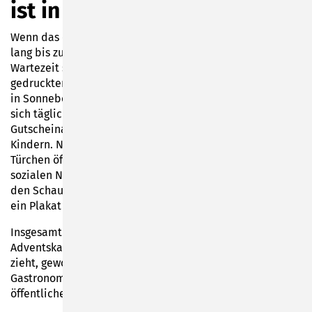
ist in dritte Saison gestartet
Wenn das erste Türchen geöffnet wird, ist es nicht mehr
lang bis zum Heiligabend. Für die Verkürzung der
Wartezeit sorgt auch in diesem Jahr und erstmals in
gedruckter Form wieder der „Längste Adventskalender“
in Sonneberg. Hinter den Zahlen von 1 bis 24 verstecken
sich täglich bunt gemischte Rabatt- und
Gutscheinaktionen oder Erlebnis-Bons für Familien mit
Kindern. Neben den Kalendern zum Anfassen und
Türchen öffnen gibt es jeden Tag eine Erinnerung in den
sozialen Netzwerken mit der jeweiligen Aktion. Auch in
den Schaufenstern der teilnehmenden Geschäfte weist
ein Plakat auf das entsprechende Kalendertürchen hin.
Insgesamt 40 Teilnehmer konnten für den „Längsten
Adventskalender“, der sich quasi durch die Innenstadt
zieht, gewonnen werden – Händler aus der Innenstadt,
Gastronomen, Dienstleister sowie die kulturellen und
öffentlichen Einrichtungen von Sonneberg.