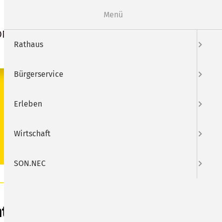
Webcam
Mängelmelder
Menü
ON.NEC
Suche
Rathaus
Bürgerservice
SUCHEN
Erleben
Wirtschaft
SON.NEC
tag im Stadtteilzentrum