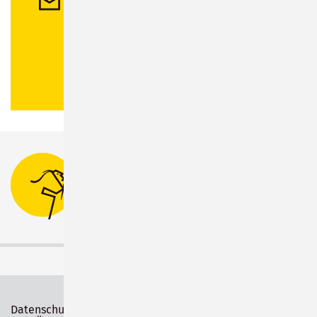
Kontakt
Stadtverwaltung Sonneberg
Bahnhofsplatz 1
96515 Sonneberg
Tel.:
03675 880-0
Datenschutz
Impressum