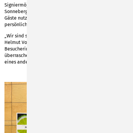
Signiermöglichkeit durch den Autor wurde von der
Sonneberger Buchhandlung organisiert. Mehr als zwanzig
Gäste nutzten die Gunst der Stunde, um ein Buch mit
persönlicher Widmung zu ergattern.
„Wir sind schon das vierte Mal auf einer Lesung von
Helmut Vorndran, wir hören ihn gerne“, schwärmte eine
Besucherin am Ende des Abends. „Amüsant,
überraschend und wortwitzig“, lautete das Resümee
eines anderen Gastes.