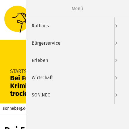
Menü
Suche
Menu
Rathaus
Bürgerservice
Erleben
SUCHEN
STARTSEITE
Bei Frankens berühmtestem
Wirtschaft
Krimiautor blieb kein Auge
trocken
SON.NEC
sonneberg.de
Aktuelles
Beitrag