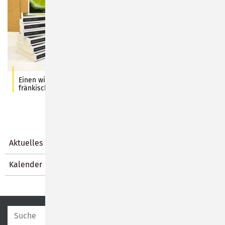
Einen witzigen Abend erlebten die rund 80 Zuhörer des
fränkischen Krimiautors Helmut Vorndran. Foto: N. Obermeier
Aktuelles
Kalender