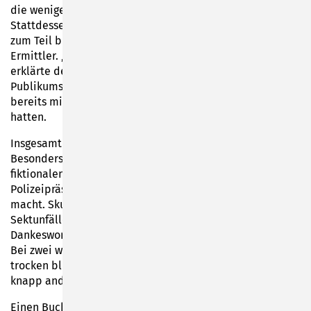
die wenigen Vorndran-Neulinge nicht schlecht.
Stattdessen erhielten die Zuhörer heitere, skurrile und
zum Teil bitterböse Einblicke in das Miteinander der
Ermittler. „Lesen sollt ihr das Buch schließlich selbst“,
erklärte der Autor sein Vorgehen. Der Großteil des
Publikums outete sich als Wiederholungstäter, die
bereits mindestens eine Lesung des Autors besucht
hatten.
Insgesamt drei Leseabschnitte trug Vorndran vor.
Besonders gut kam die Verabschiedungsfeier des
fiktionalen Charakters Andrea Ornello an, die das
Polizeipräsidium verlässt und Platz für eine neue Figur
macht. Skurrile Abschiedsgeschenke, verrückte
Sektunfälle und vom Polizeichef schlecht gereimte
Dankesworte sorgten für schallendes Gelächter im Saal.
Bei zwei weiteren Passagen, während derer kein Auge
trocken blieb, und einer doppelten Zugabe verging die
knapp anderthalbstündige Lesung im Nu.
Einen Buchverkauf mit anschließender