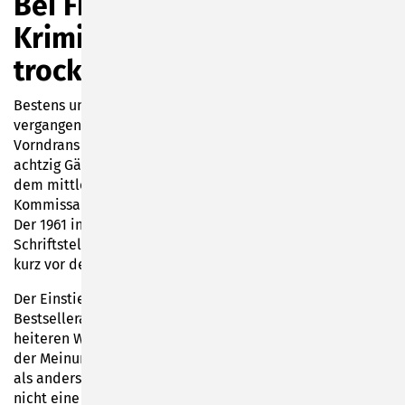
Bei Frankens berühmtestem
Krimiautor blieb kein Auge
trocken
Bestens unterhalten wurde das Publikum am
vergangenen Freitag bei der Lesung aus Helmut
Vorndrans neuem Krimi „PHI“ in der Wolke 14. Rund
achtzig Gäste lauschten den amüsanten Passagen aus
dem mittlerweile dreizehnten Franken-Krimi rund um die
Kommissare Haderlein, Lagerfeld und Riemenschneider.
Der 1961 in Bad Neustadt an der Saale geborene
Schriftsteller und ehemalige Kabarettist war zuletzt 2021,
kurz vor dem ersten Lockdown, in Sonneberg zu Gast.
Der Einstieg in den Abend gelang dem mittlerweile als
Bestsellerautor bekannten Vorndran mühelos mit
heiteren Witzen und Anekdoten. So ist er zum Beispiel
der Meinung, dass es sich in Franken zufriedener stirbt
als anderswo. Darüber, dass bei seiner Krimi-Lesung
nicht eine einzige Leiche im Mittelpunkt stand, staunten