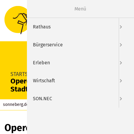
Menü
Suche
Menu
Rathaus
Bürgerservice
Erleben
SUCHEN
STARTSEITE
Operettenklänge im
Wirtschaft
Stadtpark
SON.NEC
sonneberg.de
Kalender
Eintrag
Operettenklänge im