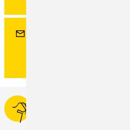
Kontakt
Stadtverwaltung Sonneberg
Bahnhofsplatz 1
96515 Sonneberg
Tel.:
03675 880-0