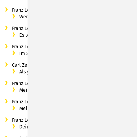
Franz Lehar: aus „Das Land des Lächelns“:
Wer hat die Liebe uns ins Herz geschenkt
Franz Lehar: aus “ Die lustige Witwe“:
Es lebt eine Vilja
Franz Lehar: aus“ Das Land des Lächelns“:
Im Salon zur blau`n Pagode
Carl Zeller (1842 – 1898): aus „Der Vogelhändler“:
Als geblüht der Kirschenbaum
Franz Lehar: aus „Das Land des Lächelns“:
Meine Liebe, deine Liebe
Franz Lehar: aus „Giuditta“:
Meine Lippen, sie küssen so heiß
Franz Lehar: aus „Das Land des Lächelns“:
Dein ist mein ganzes Herz