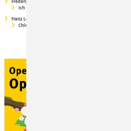
Frederick Loewe (1901 – 1988): aus “My fair Lady“:
Ich hätt`getanzt heut Nacht
Franz Lehar: aus „Das Land des Lächelns“:
Chinesischer Hochzeitszug