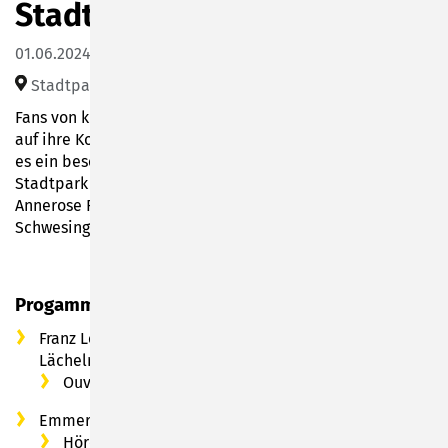
Stadtpark
01.06.2024 11:00–11:45
Stadtpark Sonneberg
Fans von klassischer Musik kommen bei diesem Konzert
auf ihre Kosten: Am Samstag, 1. Juni 2024 um 11 Uhr gibt
es ein besonderes Open-Air-Konzert im Sonneberger
Stadtpark mit Operettenmelodien, vorgetragen von
Annerose Röder (Piano) und Sängerin Katharina
Schwesinger.
Progamm
Franz Lehar (1870 – 1948): aus „Das Land des
Lächelns“:
Ouvertüre
Emmerich Kalman (1882 – 1953): aus „Gräfin Mariza“:
Höre ich Zigeunergeigen