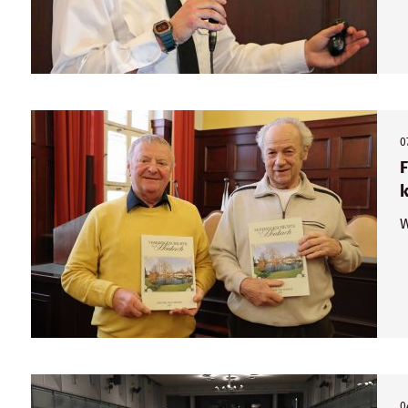
0
F
W
0