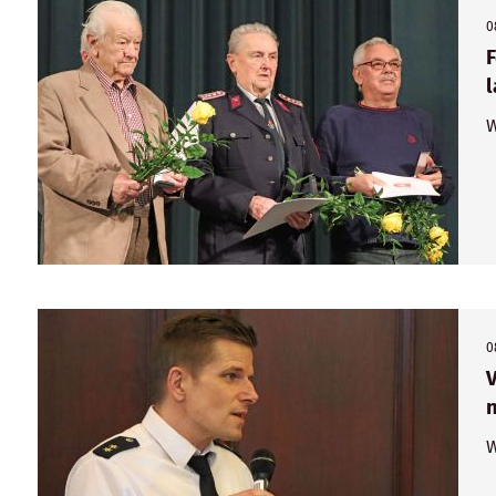
0
W
0
V
n
W