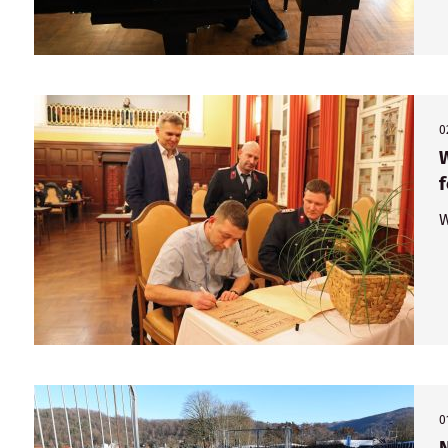
0
f
W
0
N