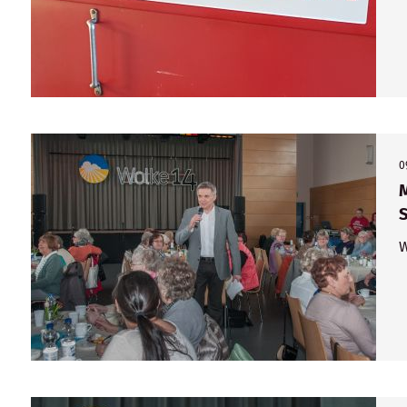
0
M
S
W