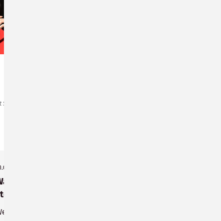
t Sonneberg/C. Heinkel
0.02.2022
Wahl eines neuen Stadtbrandmeisters
teht bevor
eiterlesen ...