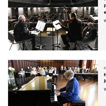
F
e
W
0
H
W